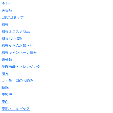
冷え性
医薬品
口腔/口臭ケア
彩香
彩香オススメ商品
彩香お得情報
彩香からのお知らせ
彩香キャンペーン情報
未分類
洗顔石鹸・クレンジング
漢方
目・鼻・口のお悩み
睡眠
美容液
美白
美肌・ニキビケア