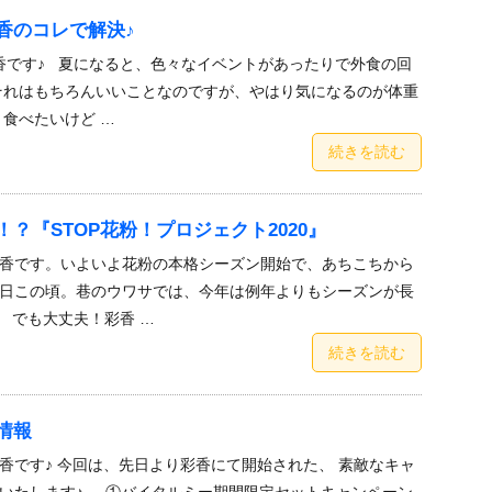
香のコレで解決♪
香です♪ 夏になると、色々なイベントがあったりで外食の回
それはもちろんいいことなのですが、やはり気になるのが体重
り食べたいけど …
続きを読む
？『STOP花粉！プロジェクト2020』
香です。いよいよ花粉の本格シーズン開始で、あちこちから
日この頃。巷のウワサでは、今年は例年よりもシーズンが長
 でも大丈夫！彩香 …
続きを読む
情報
香です♪ 今回は、先日より彩香にて開始された、 素敵なキャ
いたします♪ ①バイタルミー期間限定セットキャンペーン