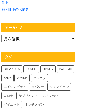
育毛
顔・睫毛のお悩み
アーカイブ
タグ
BIHAKUEN
EXAFIT
OPACY
PatchMD
saika
VitalMe
アレグラ
エイジングケア
オパシー
キャンペーン
コロナ
サプリメント
スキンケア
ダイエット
トレチノイン