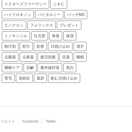
ドクターズファーマシー
ニキビ
ハイドロキノン
バイタルミー
パッチMD
ビハクエン
フォリックス
プレゼント
ミノキシジル
位元堂
体臭
保湿
制汗剤
割引
彩香
日焼け止め
漢方
点眼薬
点鼻薬
疲労回復
目薬
睡眠
睡眠ケア
石鹸
紫外線対策
美白
育毛
花粉症
風邪
飲む日焼け止め
ィリエイト
Facebook
Twitter