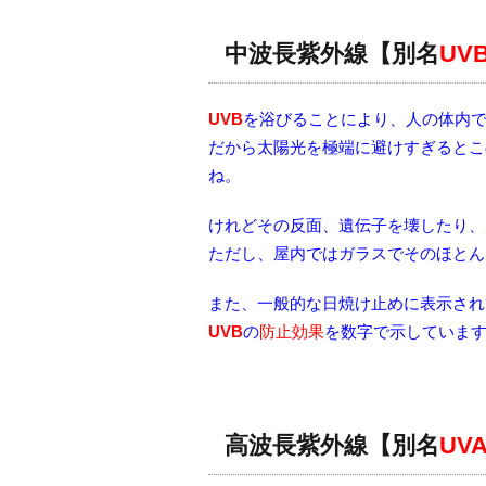
中波長紫外線【別名
UV
UVB
を浴びることにより、人の体内で
だから太陽光を極端に避けすぎるとこ
ね。
けれどその反面、遺伝子を壊したり、
ただし、屋内ではガラスでそのほとん
また、一般的な日焼け止めに表示され
UVB
の
防止効果
を数字で示していま
高波長紫外線【別名
UV