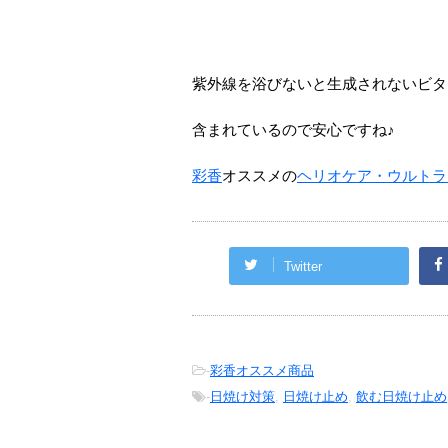
紫外線を浴びないと生成されないビタ
含まれているので安心ですね♪
彩香
オススメの
ヘリオケア・ウルトラ
Twitter
-
彩香オススメ商品
-
日焼け対策
,
日焼け止め
,
飲む日焼け止め