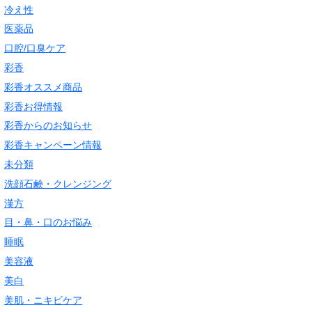
冷え性
医薬品
口腔/口臭ケア
彩香
彩香オススメ商品
彩香お得情報
彩香からのお知らせ
彩香キャンペーン情報
未分類
洗顔石鹸・クレンジング
漢方
目・鼻・口のお悩み
睡眠
美容液
美白
美肌・ニキビケア