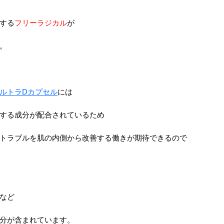
する
フリーラジカル
が
。
ルトラDカプセル
には
す
る成分が配合されているため
トラブルを肌の内側から改善する働きが期待できるので
など
分が含まれています。