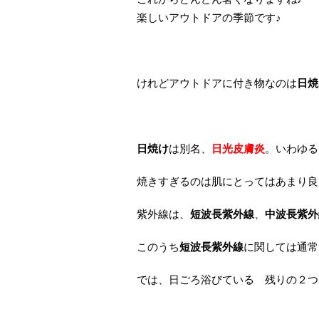
楽しいアウトドアの季節です♪
けれどアウトドアに付き物なのは
日焼
日焼け
は別名、
日光皮膚炎
。いわゆる
焼きすぎるのは肌にとってはあまり良
紫外線は、
短波長紫外線
、
中波長紫外
このうち
短波長紫外線
に関しては通常
では、日ごろ浴びている 残りの２つ