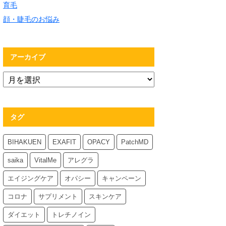
育毛
顔・睫毛のお悩み
アーカイブ
タグ
BIHAKUEN
EXAFIT
OPACY
PatchMD
saika
VitalMe
アレグラ
エイジングケア
オパシー
キャンペーン
コロナ
サプリメント
スキンケア
ダイエット
トレチノイン