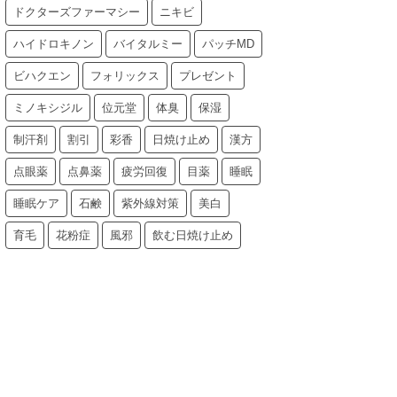
ドクターズファーマシー
ニキビ
ハイドロキノン
バイタルミー
パッチMD
ビハクエン
フォリックス
プレゼント
ミノキシジル
位元堂
体臭
保湿
制汗剤
割引
彩香
日焼け止め
漢方
点眼薬
点鼻薬
疲労回復
目薬
睡眠
睡眠ケア
石鹸
紫外線対策
美白
育毛
花粉症
風邪
飲む日焼け止め