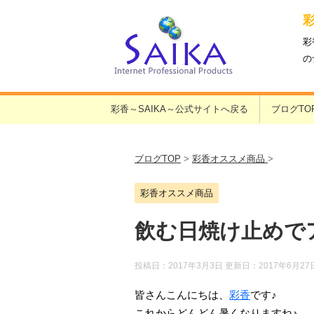
彩
の
彩香～SAIKA～公式サイトへ戻る
ブログTO
ブログTOP
>
彩香オススメ商品
>
彩香オススメ商品
飲む日焼け止めで
投稿日：2017年3月3日 更新日：
2017年6月27
皆さんこんにちは、
彩香
です♪
これからどんどん暑くなりますね♪