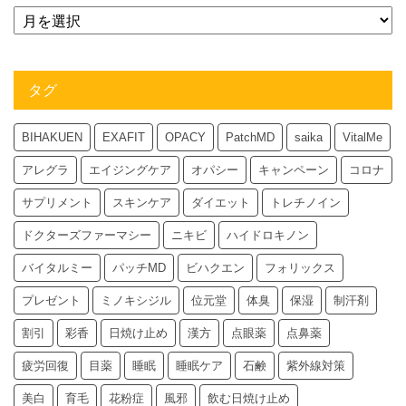
タグ
BIHAKUEN
EXAFIT
OPACY
PatchMD
saika
VitalMe
アレグラ
エイジングケア
オパシー
キャンペーン
コロナ
サプリメント
スキンケア
ダイエット
トレチノイン
ドクターズファーマシー
ニキビ
ハイドロキノン
バイタルミー
パッチMD
ビハクエン
フォリックス
プレゼント
ミノキシジル
位元堂
体臭
保湿
制汗剤
割引
彩香
日焼け止め
漢方
点眼薬
点鼻薬
疲労回復
目薬
睡眠
睡眠ケア
石鹸
紫外線対策
美白
育毛
花粉症
風邪
飲む日焼け止め