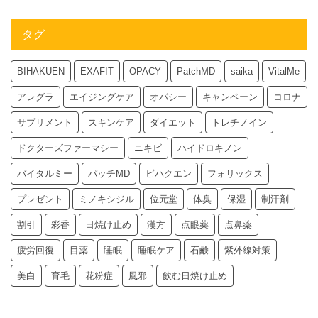
タグ
BIHAKUEN
EXAFIT
OPACY
PatchMD
saika
VitalMe
アレグラ
エイジングケア
オパシー
キャンペーン
コロナ
サプリメント
スキンケア
ダイエット
トレチノイン
ドクターズファーマシー
ニキビ
ハイドロキノン
バイタルミー
パッチMD
ビハクエン
フォリックス
プレゼント
ミノキシジル
位元堂
体臭
保湿
制汗剤
割引
彩香
日焼け止め
漢方
点眼薬
点鼻薬
疲労回復
目薬
睡眠
睡眠ケア
石鹸
紫外線対策
美白
育毛
花粉症
風邪
飲む日焼け止め