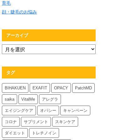
育毛
顔・睫毛のお悩み
アーカイブ
タグ
BIHAKUEN
EXAFIT
OPACY
PatchMD
saika
VitalMe
アレグラ
エイジングケア
オパシー
キャンペーン
コロナ
サプリメント
スキンケア
ダイエット
トレチノイン