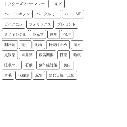
ドクターズファーマシー
ニキビ
ハイドロキノン
バイタルミー
パッチMD
ビハクエン
フォリックス
プレゼント
ミノキシジル
位元堂
体臭
保湿
制汗剤
割引
彩香
日焼け止め
漢方
点眼薬
点鼻薬
疲労回復
目薬
睡眠
睡眠ケア
石鹸
紫外線対策
美白
育毛
花粉症
風邪
飲む日焼け止め