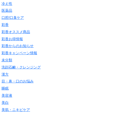
冷え性
医薬品
口腔/口臭ケア
彩香
彩香オススメ商品
彩香お得情報
彩香からのお知らせ
彩香キャンペーン情報
未分類
洗顔石鹸・クレンジング
漢方
目・鼻・口のお悩み
睡眠
美容液
美白
美肌・ニキビケア