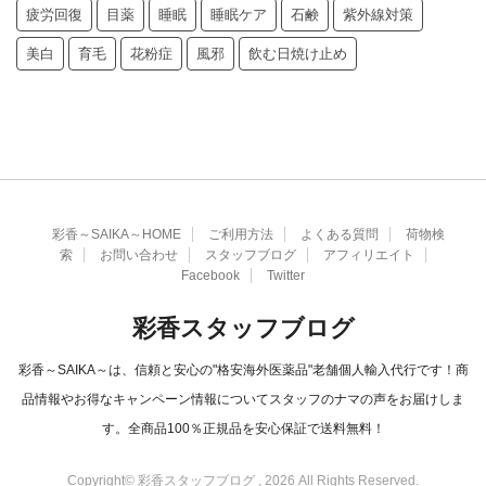
疲労回復
目薬
睡眠
睡眠ケア
石鹸
紫外線対策
美白
育毛
花粉症
風邪
飲む日焼け止め
彩香～SAIKA～HOME
ご利用方法
よくある質問
荷物検
索
お問い合わせ
スタッフブログ
アフィリエイト
Facebook
Twitter
彩香スタッフブログ
彩香～SAIKA～は、信頼と安心の"格安海外医薬品"老舗個人輸入代行です！商
品情報やお得なキャンペーン情報についてスタッフのナマの声をお届けしま
す。全商品100％正規品を安心保証で送料無料！
Copyright© 彩香スタッフブログ , 2026 All Rights Reserved.