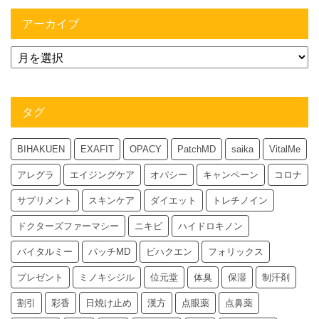
アーカイブ
タグ
BIHAKUEN
EXAFIT
OPACY
PatchMD
saika
VitalMe
アレグラ
エイジングケア
オパシー
キャンペーン
コロナ
サプリメント
スキンケア
ダイエット
トレチノイン
ドクターズファーマシー
ニキビ
ハイドロキノン
バイタルミー
パッチMD
ビハクエン
フォリックス
プレゼント
ミノキシジル
位元堂
体臭
保湿
制汗剤
割引
彩香
日焼け止め
漢方
点眼薬
点鼻薬