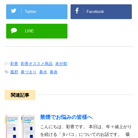
Twitter
Facebook
LINE
-
彩香
,
彩香オススメ商品
,
未分類
-
風邪
,
鼻づまり
,
鼻水
,
鼻炎
関連記事
禁煙でお悩みの皆様へ
こんにちは、彩香です。 本日は、年々値上がり
を続ける「タバコ」についてのお話です。 吸