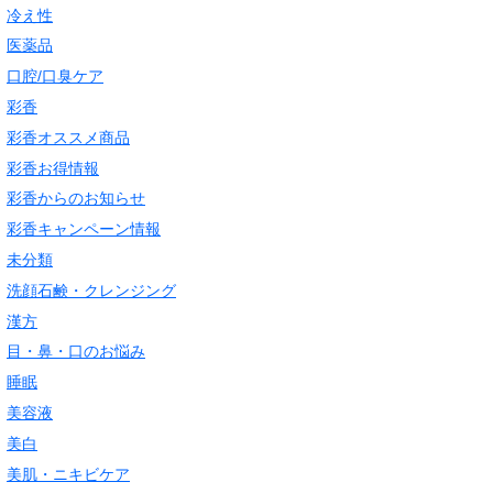
冷え性
医薬品
口腔/口臭ケア
彩香
彩香オススメ商品
彩香お得情報
彩香からのお知らせ
彩香キャンペーン情報
未分類
洗顔石鹸・クレンジング
漢方
目・鼻・口のお悩み
睡眠
美容液
美白
美肌・ニキビケア