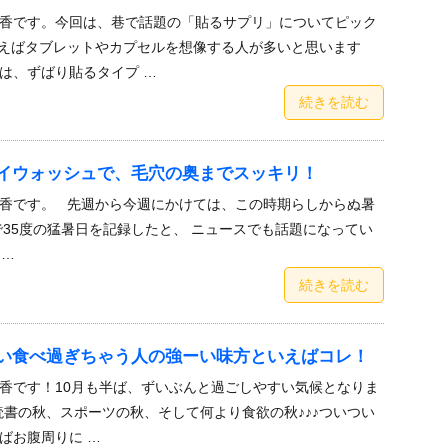
香です。今回は、巷で話題の「貼るサプリ」についてピック
えばタブレットやカプセルを想像する人が多いと思います
は、ずばり貼るタイプ …
続きを読む
イウォッシュで、毛穴の奥までスッキリ！
香です。 先週から今週にかけては、この時期らしからぬ暑
で35度の猛暑日を記録したと、 ニュースでも話題になってい
 …
続きを読む
い食べ過ぎちゃう人の強ーい味方といえばコレ！
香です！10月も半ば、ずいぶんと過ごしやすい気候となりま
読書の秋、スポーツの秋、そして何より食欲の秋♪♪♪ついつい
ばお腹周りに …