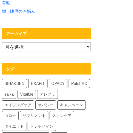
育毛
顔・睫毛のお悩み
アーカイブ
タグ
BIHAKUEN
EXAFIT
OPACY
PatchMD
saika
VitalMe
アレグラ
エイジングケア
オパシー
キャンペーン
コロナ
サプリメント
スキンケア
ダイエット
トレチノイン