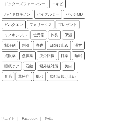
ドクターズファーマシー
ニキビ
ハイドロキノン
バイタルミー
パッチMD
ビハクエン
フォリックス
プレゼント
ミノキシジル
位元堂
体臭
保湿
制汗剤
割引
彩香
日焼け止め
漢方
点眼薬
点鼻薬
疲労回復
目薬
睡眠
睡眠ケア
石鹸
紫外線対策
美白
育毛
花粉症
風邪
飲む日焼け止め
ィリエイト
Facebook
Twitter