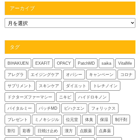
アーカイブ
タグ
BIHAKUEN
EXAFIT
OPACY
PatchMD
saika
VitalMe
アレグラ
エイジングケア
オパシー
キャンペーン
コロナ
サプリメント
スキンケア
ダイエット
トレチノイン
ドクターズファーマシー
ニキビ
ハイドロキノン
バイタルミー
パッチMD
ビハクエン
フォリックス
プレゼント
ミノキシジル
位元堂
体臭
保湿
制汗剤
割引
彩香
日焼け止め
漢方
点眼薬
点鼻薬