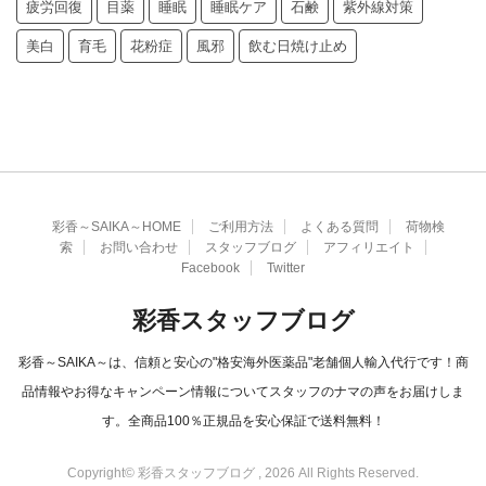
疲労回復
目薬
睡眠
睡眠ケア
石鹸
紫外線対策
美白
育毛
花粉症
風邪
飲む日焼け止め
彩香～SAIKA～HOME
ご利用方法
よくある質問
荷物検
索
お問い合わせ
スタッフブログ
アフィリエイト
Facebook
Twitter
彩香スタッフブログ
彩香～SAIKA～は、信頼と安心の"格安海外医薬品"老舗個人輸入代行です！商
品情報やお得なキャンペーン情報についてスタッフのナマの声をお届けしま
す。全商品100％正規品を安心保証で送料無料！
Copyright© 彩香スタッフブログ , 2026 All Rights Reserved.