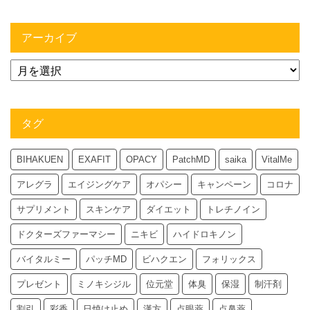
アーカイブ
タグ
BIHAKUEN
EXAFIT
OPACY
PatchMD
saika
VitalMe
アレグラ
エイジングケア
オパシー
キャンペーン
コロナ
サプリメント
スキンケア
ダイエット
トレチノイン
ドクターズファーマシー
ニキビ
ハイドロキノン
バイタルミー
パッチMD
ビハクエン
フォリックス
プレゼント
ミノキシジル
位元堂
体臭
保湿
制汗剤
割引
彩香
日焼け止め
漢方
点眼薬
点鼻薬