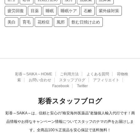
疲労回復
目薬
睡眠
睡眠ケア
石鹸
紫外線対策
美白
育毛
花粉症
風邪
飲む日焼け止め
彩香～SAIKA～HOME
ご利用方法
よくある質問
荷物検
索
お問い合わせ
スタッフブログ
アフィリエイト
Facebook
Twitter
彩香スタッフブログ
彩香～SAIKA～は、信頼と安心の"格安海外医薬品"老舗個人輸入代行です！商
品情報やお得なキャンペーン情報についてスタッフのナマの声をお届けしま
す。全商品100％正規品を安心保証で送料無料！