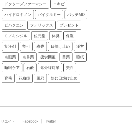
ドクターズファーマシー
ニキビ
ハイドロキノン
バイタルミー
パッチMD
ビハクエン
フォリックス
プレゼント
ミノキシジル
位元堂
体臭
保湿
制汗剤
割引
彩香
日焼け止め
漢方
点眼薬
点鼻薬
疲労回復
目薬
睡眠
睡眠ケア
石鹸
紫外線対策
美白
育毛
花粉症
風邪
飲む日焼け止め
ィリエイト
Facebook
Twitter