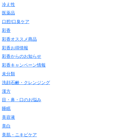
冷え性
医薬品
口腔/口臭ケア
彩香
彩香オススメ商品
彩香お得情報
彩香からのお知らせ
彩香キャンペーン情報
未分類
洗顔石鹸・クレンジング
漢方
目・鼻・口のお悩み
睡眠
美容液
美白
美肌・ニキビケア