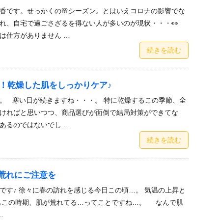
香です。せっかくの🌸シーズン。とはいえコロナの影響でな
れ、自宅で過ごさざるを得ない人が多いのが現状・・・👀
は仕方がありません …
続きを読む
解決！乾燥した肌をしっかりケア♪
。 寒い日が続きますね・・・。 特に乾燥するこの季節、全
ければと思いつつ、商品選びが面倒で結局対策ができてな
あるのではないでし …
続きを読む
荒れにご注意を
です♪ 徐々に春の訪れを感じる今日この頃…。 気温の上昇と
もこの時期、肌が荒れてる…ってことですね…。 なんで肌
…