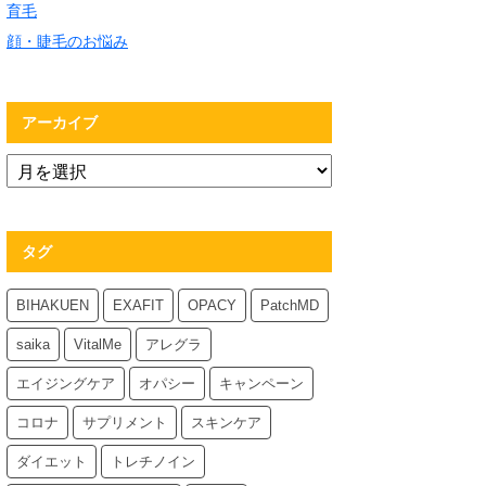
育毛
顔・睫毛のお悩み
アーカイブ
タグ
BIHAKUEN
EXAFIT
OPACY
PatchMD
saika
VitalMe
アレグラ
エイジングケア
オパシー
キャンペーン
コロナ
サプリメント
スキンケア
ダイエット
トレチノイン