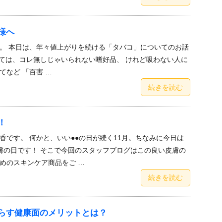
様へ
。 本日は、年々値上がりを続ける「タバコ」についてのお話
ては、コレ無しじゃいられない嗜好品、 けれど吸わない人に
てなど 「百害 …
続きを読む
！
香です。 何かと、いい●●の日が続く11月。ちなみに今日は
い皮膚の日です！ そこで今回のスタッフブログはこの良い皮膚の
めのスキンケア商品をご …
続きを読む
らす健康面のメリットとは？