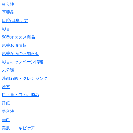
冷え性
医薬品
口腔/口臭ケア
彩香
彩香オススメ商品
彩香お得情報
彩香からのお知らせ
彩香キャンペーン情報
未分類
洗顔石鹸・クレンジング
漢方
目・鼻・口のお悩み
睡眠
美容液
美白
美肌・ニキビケア