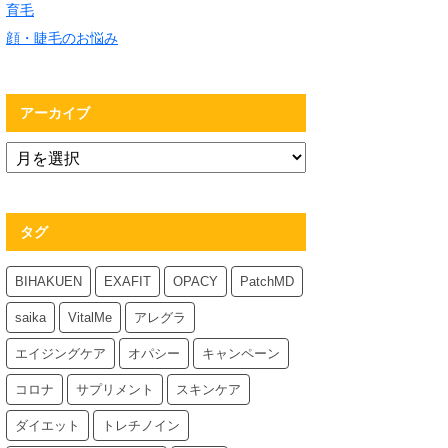
育毛
顔・睫毛のお悩み
アーカイブ
タグ
BIHAKUEN
EXAFIT
OPACY
PatchMD
saika
VitalMe
アレグラ
エイジングケア
オパシー
キャンペーン
コロナ
サプリメント
スキンケア
ダイエット
トレチノイン