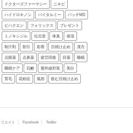
ドクターズファーマシー
ニキビ
ハイドロキノン
バイタルミー
パッチMD
ビハクエン
フォリックス
プレゼント
ミノキシジル
位元堂
体臭
保湿
制汗剤
割引
彩香
日焼け止め
漢方
点眼薬
点鼻薬
疲労回復
目薬
睡眠
睡眠ケア
石鹸
紫外線対策
美白
育毛
花粉症
風邪
飲む日焼け止め
ィリエイト
Facebook
Twitter