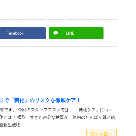
Facebook
LINE
リで「糖化」のリスクを徹底ケア！
香です。 今回のスタッフブログでは、 「糖化ケア」につい
化とは？ 摂取しすぎた余分な糖質が、体内のたんぱく質と結
終糖化生成物 …
続きを読む