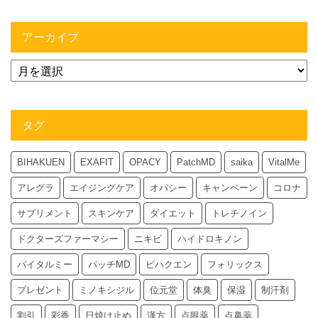
アーカイブ
タグ
BIHAKUEN
EXAFIT
OPACY
PatchMD
saika
VitalMe
アレグラ
エイジングケア
オパシー
キャンペーン
コロナ
サプリメント
スキンケア
ダイエット
トレチノイン
ドクターズファーマシー
ニキビ
ハイドロキノン
バイタルミー
パッチMD
ビハクエン
フォリックス
プレゼント
ミノキシジル
位元堂
体臭
保湿
制汗剤
割引
彩香
日焼け止め
漢方
点眼薬
点鼻薬