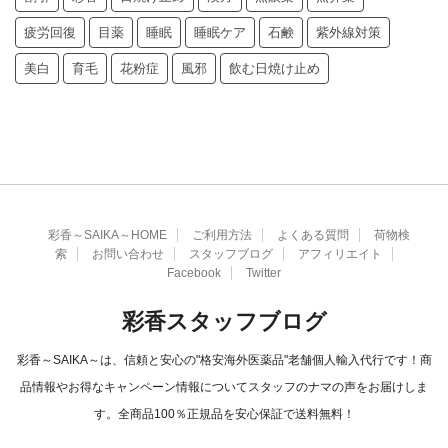
疲労回復
目薬
睡眠
睡眠ケア
石鹸
紫外線対策
美白
育毛
花粉症
風邪
飲む日焼け止め
彩香～SAIKA～HOME
ご利用方法
よくある質問
荷物検
索
お問い合わせ
スタッフブログ
アフィリエイト
Facebook
Twitter
彩香スタッフブログ
彩香～SAIKA～は、信頼と安心の"格安海外医薬品"老舗個人輸入代行です！商
品情報やお得なキャンペーン情報についてスタッフのナマの声をお届けしま
す。全商品100％正規品を安心保証で送料無料！