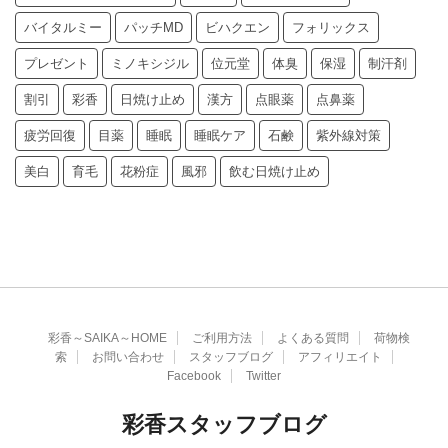
バイタルミー
パッチMD
ビハクエン
フォリックス
プレゼント
ミノキシジル
位元堂
体臭
保湿
制汗剤
割引
彩香
日焼け止め
漢方
点眼薬
点鼻薬
疲労回復
目薬
睡眠
睡眠ケア
石鹸
紫外線対策
美白
育毛
花粉症
風邪
飲む日焼け止め
彩香～SAIKA～HOME
ご利用方法
よくある質問
荷物検
索
お問い合わせ
スタッフブログ
アフィリエイト
Facebook
Twitter
彩香スタッフブログ