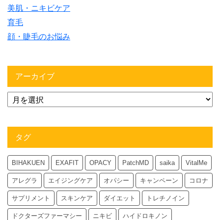
美肌・ニキビケア
育毛
顔・睫毛のお悩み
アーカイブ
タグ
BIHAKUEN
EXAFIT
OPACY
PatchMD
saika
VitalMe
アレグラ
エイジングケア
オパシー
キャンペーン
コロナ
サプリメント
スキンケア
ダイエット
トレチノイン
ドクターズファーマシー
ニキビ
ハイドロキノン