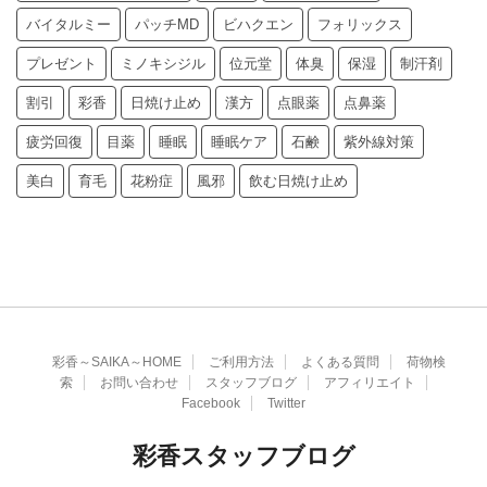
バイタルミー
パッチMD
ビハクエン
フォリックス
プレゼント
ミノキシジル
位元堂
体臭
保湿
制汗剤
割引
彩香
日焼け止め
漢方
点眼薬
点鼻薬
疲労回復
目薬
睡眠
睡眠ケア
石鹸
紫外線対策
美白
育毛
花粉症
風邪
飲む日焼け止め
彩香～SAIKA～HOME
ご利用方法
よくある質問
荷物検
索
お問い合わせ
スタッフブログ
アフィリエイト
Facebook
Twitter
彩香スタッフブログ