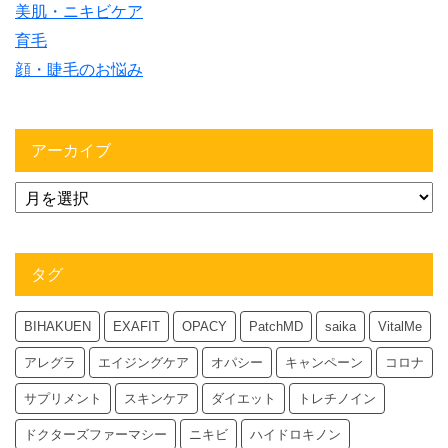
美肌・ニキビケア
育毛
顔・睫毛のお悩み
アーカイブ
タグ
BIHAKUEN
EXAFIT
OPACY
PatchMD
saika
VitalMe
アレグラ
エイジングケア
オパシー
キャンペーン
コロナ
サプリメント
スキンケア
ダイエット
トレチノイン
ドクターズファーマシー
ニキビ
ハイドロキノン