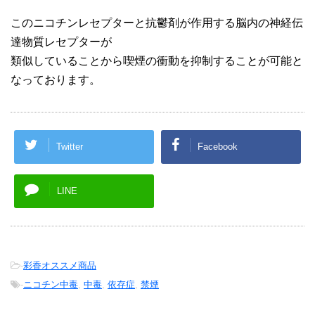
このニコチンレセプターと抗鬱剤が作用する脳内の神経伝
達物質レセプターが
類似していることから喫煙の衝動を抑制することが可能と
なっております。
Twitter
Facebook
LINE
-
彩香オススメ商品
-
ニコチン中毒
,
中毒
,
依存症
,
禁煙