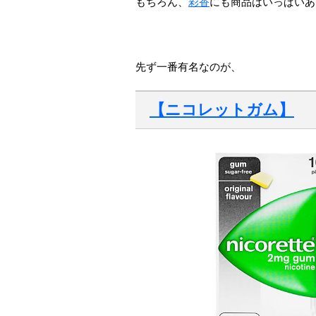
もちろん、
彩香
にも商品はいっぱいあ
先ず一番有名なのが、
【ニコレットガム】