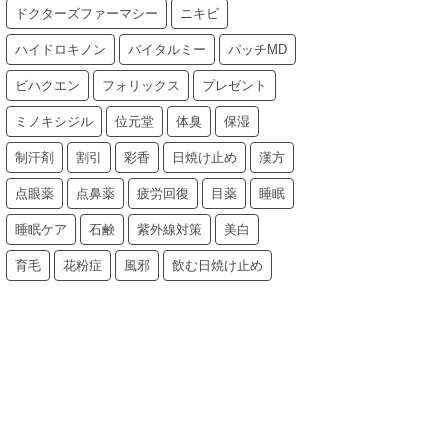
ドクターズファーマシー
ニキビ
ハイドロキノン
バイタルミー
パッチMD
ビハクエン
フォリックス
プレゼント
ミノキシジル
位元堂
体臭
保湿
制汗剤
割引
彩香
日焼け止め
漢方
点眼薬
点鼻薬
疲労回復
目薬
睡眠
睡眠ケア
石鹸
紫外線対策
美白
育毛
花粉症
風邪
飲む日焼け止め