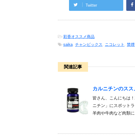
Twitter
-
彩香オススメ商品
-
saika
,
チャンピックス
,
ニコレット
,
禁煙
関連記事
カルニチンのスス
皆さん、こんにちは！
ニチン」にスポットラ
羊肉や牛肉など肉類に