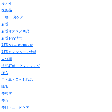
冷え性
医薬品
口腔/口臭ケア
彩香
彩香オススメ商品
彩香お得情報
彩香からのお知らせ
彩香キャンペーン情報
未分類
洗顔石鹸・クレンジング
漢方
目・鼻・口のお悩み
睡眠
美容液
美白
美肌・ニキビケア