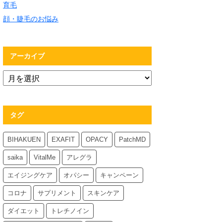
育毛
顔・睫毛のお悩み
アーカイブ
タグ
BIHAKUEN
EXAFIT
OPACY
PatchMD
saika
VitalMe
アレグラ
エイジングケア
オパシー
キャンペーン
コロナ
サプリメント
スキンケア
ダイエット
トレチノイン