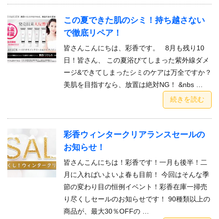
この夏できた肌のシミ！持ち越さない
で徹底リペア！
皆さんこんにちは、彩香です。 8月も残り10
日！皆さん、 この夏浴びてしまった紫外線ダメ
ージ&できてしまったシミのケアは万全ですか？
美肌を目指すなら、放置は絶対NG！ &nbs …
続きを読む
彩香ウィンタークリアランスセールの
お知らせ！
皆さんこんにちは！彩香です！一月も後半！二
月に入ればいよいよ春も目前！ 今回はそんな季
節の変わり目の恒例イベント！彩香在庫一掃売
り尽くしセールのお知らせです！ 90種類以上の
商品が、最大30％OFFの …