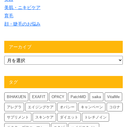
美肌・ニキビケア
育毛
顔・睫毛のお悩み
アーカイブ
タグ
BIHAKUEN
EXAFIT
OPACY
PatchMD
saika
VitalMe
アレグラ
エイジングケア
オパシー
キャンペーン
コロナ
サプリメント
スキンケア
ダイエット
トレチノイン