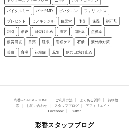
ドクターズファーマシー
ニキビ
ハイドロキノン
バイタルミー
パッチMD
ビハクエン
フォリックス
プレゼント
ミノキシジル
位元堂
体臭
保湿
制汗剤
割引
彩香
日焼け止め
漢方
点眼薬
点鼻薬
疲労回復
目薬
睡眠
睡眠ケア
石鹸
紫外線対策
美白
育毛
花粉症
風邪
飲む日焼け止め
彩香～SAIKA～HOME
ご利用方法
よくある質問
荷物検
索
お問い合わせ
スタッフブログ
アフィリエイト
Facebook
Twitter
彩香スタッフブログ