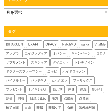
アーカイブ
タグ
BIHAKUEN
EXAFIT
OPACY
PatchMD
saika
VitalMe
アレグラ
エイジングケア
オパシー
キャンペーン
コロナ
サプリメント
スキンケア
ダイエット
トレチノイン
ドクターズファーマシー
ニキビ
ハイドロキノン
バイタルミー
パッチMD
ビハクエン
フォリックス
プレゼント
ミノキシジル
位元堂
体臭
保湿
制汗剤
割引
彩香
日焼け止め
漢方
点眼薬
点鼻薬
疲労回復
目薬
睡眠
睡眠ケア
石鹸
紫外線対策