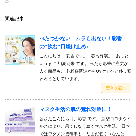
-
関連記事
べたつかない！ムラも出ない！彩香
の”飲む”日焼け止め♪
こんにちは！ 彩香です。 春も終演。 あっと
いうまに 初夏到来 です。 私たち彩香に注文が
入る商品も、 花粉症関連からUVケアへと移り変
わろうとしています。 …
続きを読む
マスク生活の肌の荒れ対策に！
皆さんこんにちは、彩香 です。 新型コロナウイ
ルスにより、果てしなく続くマスク生活。 日本
ではワクチン接種率もまだまだ低く（なんと