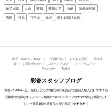
疲労回復
目薬
睡眠
睡眠ケア
石鹸
紫外線対策
美白
育毛
花粉症
風邪
飲む日焼け止め
彩香～SAIKA～HOME
ご利用方法
よくある質問
荷物検
索
お問い合わせ
スタッフブログ
アフィリエイト
Facebook
Twitter
彩香スタッフブログ
彩香～SAIKA～は、信頼と安心の"格安海外医薬品"老舗個人輸入代行です！商
品情報やお得なキャンペーン情報についてスタッフのナマの声をお届けしま
す。全商品100％正規品を安心保証で送料無料！