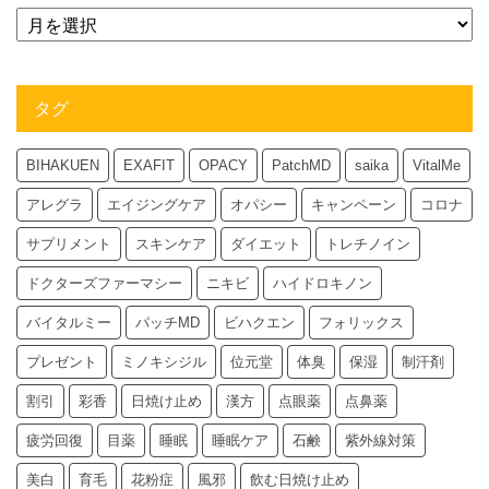
タグ
BIHAKUEN
EXAFIT
OPACY
PatchMD
saika
VitalMe
アレグラ
エイジングケア
オパシー
キャンペーン
コロナ
サプリメント
スキンケア
ダイエット
トレチノイン
ドクターズファーマシー
ニキビ
ハイドロキノン
バイタルミー
パッチMD
ビハクエン
フォリックス
プレゼント
ミノキシジル
位元堂
体臭
保湿
制汗剤
割引
彩香
日焼け止め
漢方
点眼薬
点鼻薬
疲労回復
目薬
睡眠
睡眠ケア
石鹸
紫外線対策
美白
育毛
花粉症
風邪
飲む日焼け止め