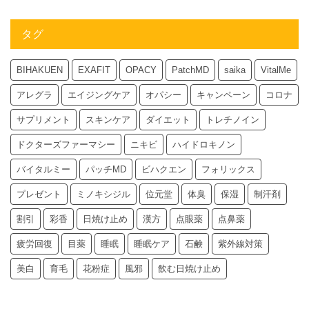
タグ
BIHAKUEN
EXAFIT
OPACY
PatchMD
saika
VitalMe
アレグラ
エイジングケア
オパシー
キャンペーン
コロナ
サプリメント
スキンケア
ダイエット
トレチノイン
ドクターズファーマシー
ニキビ
ハイドロキノン
バイタルミー
パッチMD
ビハクエン
フォリックス
プレゼント
ミノキシジル
位元堂
体臭
保湿
制汗剤
割引
彩香
日焼け止め
漢方
点眼薬
点鼻薬
疲労回復
目薬
睡眠
睡眠ケア
石鹸
紫外線対策
美白
育毛
花粉症
風邪
飲む日焼け止め