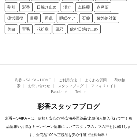
割引
彩香
日焼け止め
漢方
点眼薬
点鼻薬
疲労回復
目薬
睡眠
睡眠ケア
石鹸
紫外線対策
美白
育毛
花粉症
風邪
飲む日焼け止め
彩香～SAIKA～HOME
ご利用方法
よくある質問
荷物検
索
お問い合わせ
スタッフブログ
アフィリエイト
Facebook
Twitter
彩香スタッフブログ
彩香～SAIKA～は、信頼と安心の"格安海外医薬品"老舗個人輸入代行です！商
品情報やお得なキャンペーン情報についてスタッフのナマの声をお届けしま
す。全商品100％正規品を安心保証で送料無料！