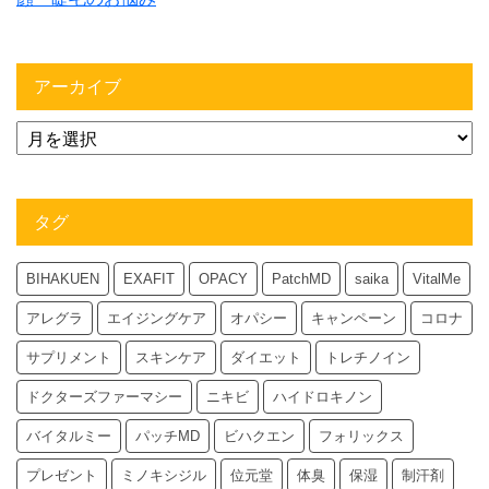
アーカイブ
タグ
BIHAKUEN
EXAFIT
OPACY
PatchMD
saika
VitalMe
アレグラ
エイジングケア
オパシー
キャンペーン
コロナ
サプリメント
スキンケア
ダイエット
トレチノイン
ドクターズファーマシー
ニキビ
ハイドロキノン
バイタルミー
パッチMD
ビハクエン
フォリックス
プレゼント
ミノキシジル
位元堂
体臭
保湿
制汗剤