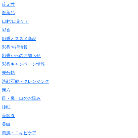
冷え性
医薬品
口腔/口臭ケア
彩香
彩香オススメ商品
彩香お得情報
彩香からのお知らせ
彩香キャンペーン情報
未分類
洗顔石鹸・クレンジング
漢方
目・鼻・口のお悩み
睡眠
美容液
美白
美肌・ニキビケア