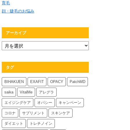
育毛
顔・睫毛のお悩み
アーカイブ
タグ
BIHAKUEN
EXAFIT
OPACY
PatchMD
saika
VitalMe
アレグラ
エイジングケア
オパシー
キャンペーン
コロナ
サプリメント
スキンケア
ダイエット
トレチノイン