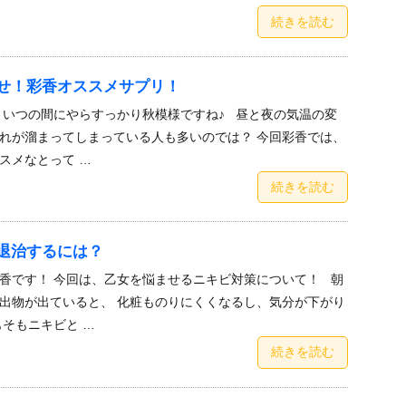
続きを読む
せ！彩香オススメサプリ！
♪ いつの間にやらすっかり秋模様ですね♪ 昼と夜の気温の変
れが溜まってしまっている人も多いのでは？ 今回彩香では、
スメなとって …
続きを読む
退治するには？
香です！ 今回は、乙女を悩ませるニキビ対策について！ 朝
出物が出ていると、 化粧ものりにくくなるし、気分が下がり
もそもニキビと …
続きを読む