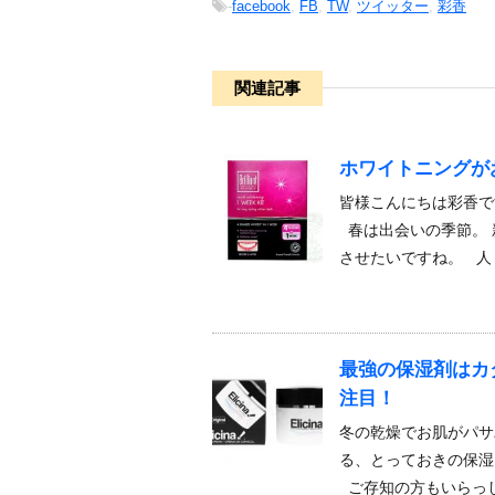
-
facebook
,
FB
,
TW
,
ツイッター
,
彩香
関連記事
ホワイトニングが
皆様こんにちは彩香で
春は出会いの季節。 
させたいですね。 人
最強の保湿剤はカ
注目！
冬の乾燥でお肌がパサ
る、とっておきの保湿
ご存知の方もいらっし