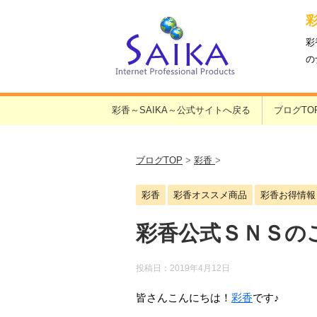
彩
の
彩香～SAIKA～公式サイトへ戻る
ブログTO
ブログTOP
>
彩香
>
彩香
彩香オススメ商品
彩香お得情報
彩香公式ＳＮＳの
投稿日：
2019年4月12日
皆さんこんにちは！
彩香
です♪