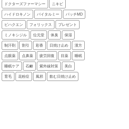
ドクターズファーマシー
ニキビ
ハイドロキノン
バイタルミー
パッチMD
ビハクエン
フォリックス
プレゼント
ミノキシジル
位元堂
体臭
保湿
制汗剤
割引
彩香
日焼け止め
漢方
点眼薬
点鼻薬
疲労回復
目薬
睡眠
睡眠ケア
石鹸
紫外線対策
美白
育毛
花粉症
風邪
飲む日焼け止め