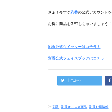
さぁ！今すぐ
彩香
の公式アカウントを
お得に商品をGETしちゃいましょう！
彩香公式ツイッターはコチラ！
彩香公式フェイスブックはコチラ！
Twitter
-
彩香
,
彩香オススメ商品
,
彩香お得情報