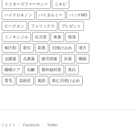
ドクターズファーマシー
ニキビ
ハイドロキノン
バイタルミー
パッチMD
ビハクエン
フォリックス
プレゼント
ミノキシジル
位元堂
体臭
保湿
制汗剤
割引
彩香
日焼け止め
漢方
点眼薬
点鼻薬
疲労回復
目薬
睡眠
睡眠ケア
石鹸
紫外線対策
美白
育毛
花粉症
風邪
飲む日焼け止め
ィリエイト
Facebook
Twitter