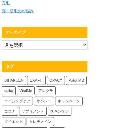
育毛
顔・睫毛のお悩み
アーカイブ
タグ
BIHAKUEN
EXAFIT
OPACY
PatchMD
saika
VitalMe
アレグラ
エイジングケア
オパシー
キャンペーン
コロナ
サプリメント
スキンケア
ダイエット
トレチノイン