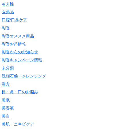
冷え性
医薬品
口腔/口臭ケア
彩香
彩香オススメ商品
彩香お得情報
彩香からのお知らせ
彩香キャンペーン情報
未分類
洗顔石鹸・クレンジング
漢方
目・鼻・口のお悩み
睡眠
美容液
美白
美肌・ニキビケア