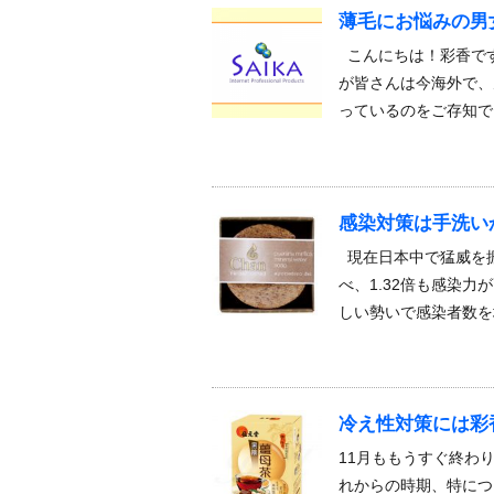
薄毛にお悩みの男
こんにちは！彩香です
が皆さんは今海外で、
っているのをご存知で
感染対策は手洗い
現在日本中で猛威を振
べ、1.32倍も感染力
しい勢いで感染者数を
冷え性対策には彩
11月ももうすぐ終わ
れからの時期、特につ