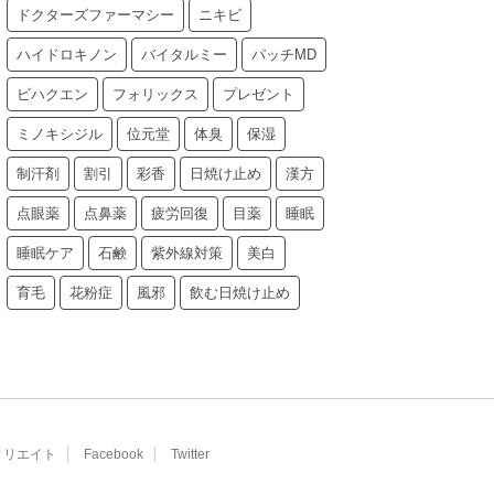
ドクターズファーマシー
ニキビ
ハイドロキノン
バイタルミー
パッチMD
ビハクエン
フォリックス
プレゼント
ミノキシジル
位元堂
体臭
保湿
制汗剤
割引
彩香
日焼け止め
漢方
点眼薬
点鼻薬
疲労回復
目薬
睡眠
睡眠ケア
石鹸
紫外線対策
美白
育毛
花粉症
風邪
飲む日焼け止め
ィリエイト
Facebook
Twitter