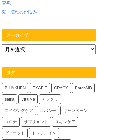
育毛
顔・睫毛のお悩み
アーカイブ
タグ
BIHAKUEN
EXAFIT
OPACY
PatchMD
saika
VitalMe
アレグラ
エイジングケア
オパシー
キャンペーン
コロナ
サプリメント
スキンケア
ダイエット
トレチノイン