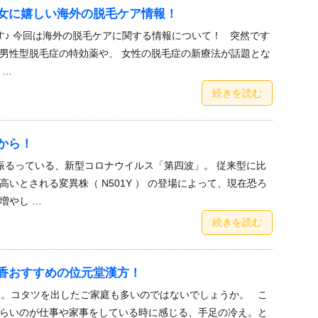
女に嬉しい海外の脱毛ケア情報！
♪ 今回は海外の脱毛ケアに関する情報について！ 突然です
男性型脱毛症の特効薬や、 女性の脱毛症の新療法が話題とな
 …
続きを読む
から！
るっている、新型コロナウイルス「第四波」。 従来型に比
が高いとされる変異株（ N501Y ） の登場によって、現在恐ろ
増やし …
続きを読む
香おすすめの位元堂漢方！
り。コタツを出したご家庭も多いのではないでしょうか。 こ
らいのが仕事や家事をしている時に感じる、手足の冷え。と