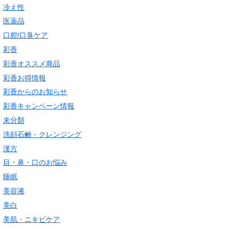
冷え性
医薬品
口腔/口臭ケア
彩香
彩香オススメ商品
彩香お得情報
彩香からのお知らせ
彩香キャンペーン情報
未分類
洗顔石鹸・クレンジング
漢方
目・鼻・口のお悩み
睡眠
美容液
美白
美肌・ニキビケア