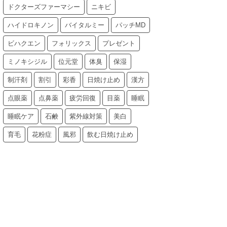
ドクターズファーマシー
ニキビ
ハイドロキノン
バイタルミー
パッチMD
ビハクエン
フォリックス
プレゼント
ミノキシジル
位元堂
体臭
保湿
制汗剤
割引
彩香
日焼け止め
漢方
点眼薬
点鼻薬
疲労回復
目薬
睡眠
睡眠ケア
石鹸
紫外線対策
美白
育毛
花粉症
風邪
飲む日焼け止め