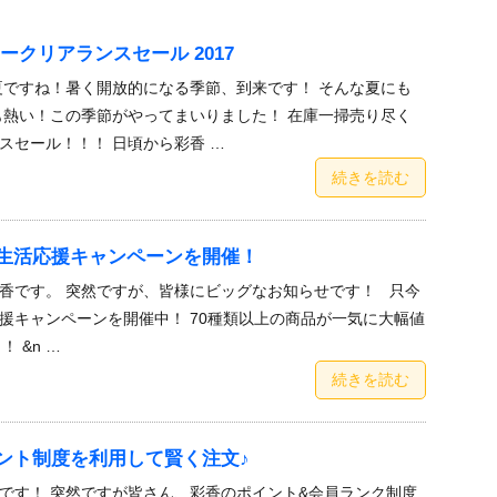
ークリアランスセール 2017
夏ですね！暑く開放的になる季節、到来です！ そんな夏にも
も熱い！この季節がやってまいりました！ 在庫一掃売り尽く
スセール！！！ 日頃から彩香 …
続きを読む
新生活応援キャンペーンを開催！
香です。 突然ですが、皆様にビッグなお知らせです！ 只今
援キャンペーンを開催中！ 70種類以上の商品が一気に大幅値
！ &n …
続きを読む
ント制度を利用して賢く注文♪
です！ 突然ですが皆さん、彩香のポイント&会員ランク制度