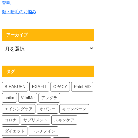
育毛
顔・睫毛のお悩み
アーカイブ
タグ
BIHAKUEN
EXAFIT
OPACY
PatchMD
saika
VitalMe
アレグラ
エイジングケア
オパシー
キャンペーン
コロナ
サプリメント
スキンケア
ダイエット
トレチノイン