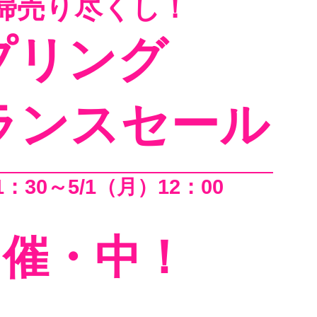
売り尽くし！
リング
ランスセール
：30～5/1（月）12：00
催・中！