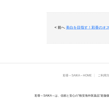
< 前へ
美白を目指す！彩香のオス
彩香～SAIKA～HOME
ご利用
彩香～SAIKA～は、信頼と安心の"格安海外医薬品"