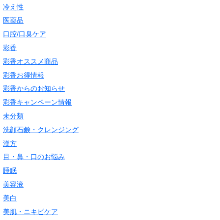
冷え性
医薬品
口腔/口臭ケア
彩香
彩香オススメ商品
彩香お得情報
彩香からのお知らせ
彩香キャンペーン情報
未分類
洗顔石鹸・クレンジング
漢方
目・鼻・口のお悩み
睡眠
美容液
美白
美肌・ニキビケア