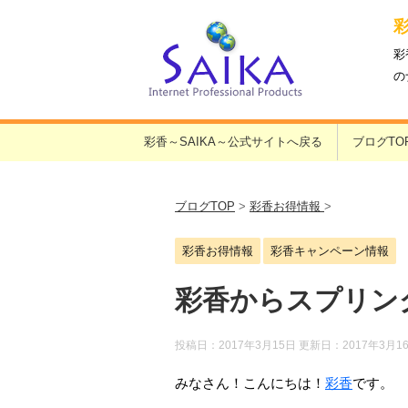
彩
の
彩香～SAIKA～公式サイトへ戻る
ブログTO
ブログTOP
>
彩香お得情報
>
彩香お得情報
彩香キャンペーン情報
彩香からスプリン
投稿日：2017年3月15日 更新日：
2017年3月1
みなさん！こんにちは！
彩香
です。