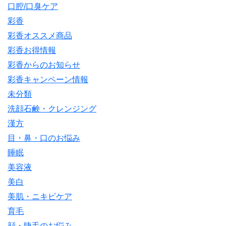
口腔/口臭ケア
彩香
彩香オススメ商品
彩香お得情報
彩香からのお知らせ
彩香キャンペーン情報
未分類
洗顔石鹸・クレンジング
漢方
目・鼻・口のお悩み
睡眠
美容液
美白
美肌・ニキビケア
育毛
顔・睫毛のお悩み