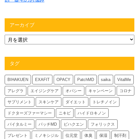
アーカイブ
タグ
BIHAKUEN
EXAFIT
OPACY
PatchMD
saika
VitalMe
アレグラ
エイジングケア
オパシー
キャンペーン
コロナ
サプリメント
スキンケア
ダイエット
トレチノイン
ドクターズファーマシー
ニキビ
ハイドロキノン
バイタルミー
パッチMD
ビハクエン
フォリックス
プレゼント
ミノキシジル
位元堂
体臭
保湿
制汗剤