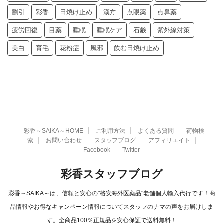
割引
彩香
日焼け止め
漢方
点眼薬
点鼻薬
疲労回復
目薬
睡眠
睡眠ケア
石鹸
紫外線対策
美白
育毛
花粉症
風邪
飲む日焼け止め
彩香～SAIKA～HOME
ご利用方法
よくある質問
荷物検
索
お問い合わせ
スタッフブログ
アフィリエイト
Facebook
Twitter
彩香スタッフブログ
彩香～SAIKA～は、信頼と安心の"格安海外医薬品"老舗個人輸入代行です！商
品情報やお得なキャンペーン情報についてスタッフのナマの声をお届けしま
す。全商品100％正規品を安心保証で送料無料！