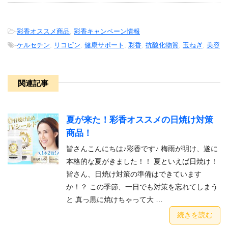
-
彩香オススメ商品
,
彩香キャンペーン情報
-
ケルセチン
,
リコピン
,
健康サポート
,
彩香
,
抗酸化物質
,
玉ねぎ
,
美容
関連記事
夏が来た！彩香オススメの日焼け対策
商品！
皆さんこんにちは♪彩香です♪ 梅雨が明け、遂に
本格的な夏がきました！！ 夏といえば日焼け！
皆さん、日焼け対策の準備はできています
か！？ この季節、一日でも対策を忘れてしまう
と 真っ黒に焼けちゃって大 …
続きを読む