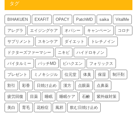
タグ
BIHAKUEN
EXAFIT
OPACY
PatchMD
saika
VitalMe
アレグラ
エイジングケア
オパシー
キャンペーン
コロナ
サプリメント
スキンケア
ダイエット
トレチノイン
ドクターズファーマシー
ニキビ
ハイドロキノン
バイタルミー
パッチMD
ビハクエン
フォリックス
プレゼント
ミノキシジル
位元堂
体臭
保湿
制汗剤
割引
彩香
日焼け止め
漢方
点眼薬
点鼻薬
疲労回復
目薬
睡眠
睡眠ケア
石鹸
紫外線対策
美白
育毛
花粉症
風邪
飲む日焼け止め