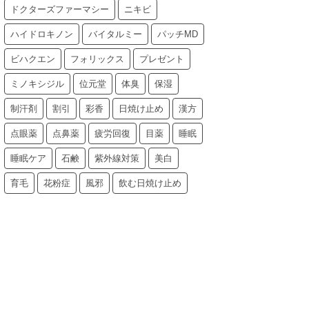
ドクターズファーマシー
ニキビ
ハイドロキノン
バイタルミー
パッチMD
ビハクエン
フォリックス
プレゼント
ミノキシジル
位元堂
体臭
保湿
制汗剤
割引
彩香
日焼け止め
漢方
点眼薬
点鼻薬
疲労回復
目薬
睡眠
睡眠ケア
石鹸
紫外線対策
美白
育毛
花粉症
風邪
飲む日焼け止め