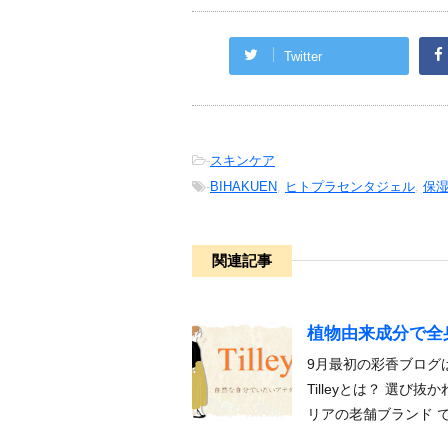
Twitter
-
スキンケア
-
BIHAKUEN
,
ヒトプラセンタジェル
,
保
関連記事
植物由来成分で全身
9月最初の彩香ブログは
Tilleyとは？ 選
リアの老舗ブランド で