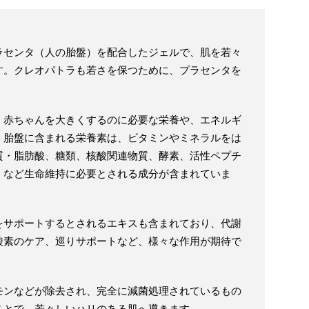
ラセンタ（人の胎盤）を配合したジェルで、肌を若々
す。クレオパトラも若さを保つために、プラセンタを
、赤ちゃんを大きくするのに必要な栄養や、エネルギ
。胎盤に含まれる栄養素は、ビタミンやミネラルをは
質・脂肪酸、糖類、核酸関連物質、酵素、活性ペプチ
）など生命維持に必要とされる成分が含まれていま
をサポートするとされるエキスも含まれており、代謝
酸素のケア、巡りサポートなど、様々な作用が期待で
モンなどが除去され、完全に減菌処理されているもの
ことで、若々しいハリのある肌へ導きます。