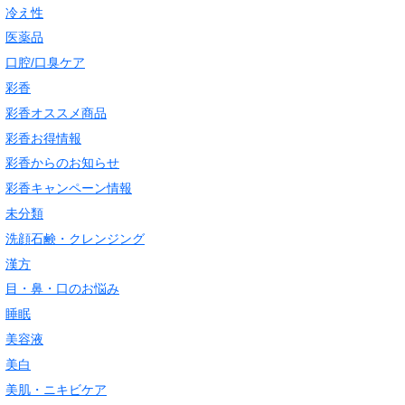
冷え性
医薬品
口腔/口臭ケア
彩香
彩香オススメ商品
彩香お得情報
彩香からのお知らせ
彩香キャンペーン情報
未分類
洗顔石鹸・クレンジング
漢方
目・鼻・口のお悩み
睡眠
美容液
美白
美肌・ニキビケア