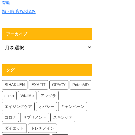
育毛
顔・睫毛のお悩み
アーカイブ
タグ
BIHAKUEN
EXAFIT
OPACY
PatchMD
saika
VitalMe
アレグラ
エイジングケア
オパシー
キャンペーン
コロナ
サプリメント
スキンケア
ダイエット
トレチノイン