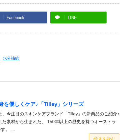
Facebook
LINE
湿
,
水分補給
を優しくケア♪「Tilley」シリーズ
、今注目のスキンケアブランド「Tilley」の新商品のご紹介♪
び抜かれた素材から生まれた、 150年以上の歴史を持つオーストラ
す。 …
続きを読む