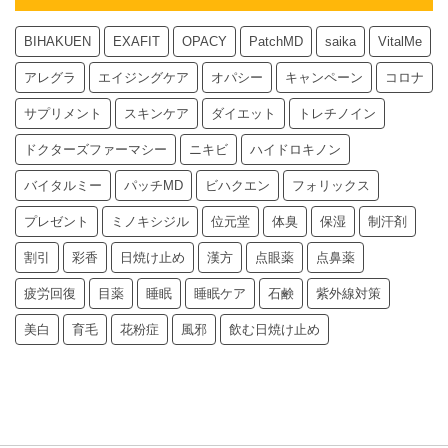
BIHAKUEN
EXAFIT
OPACY
PatchMD
saika
VitalMe
アレグラ
エイジングケア
オパシー
キャンペーン
コロナ
サプリメント
スキンケア
ダイエット
トレチノイン
ドクターズファーマシー
ニキビ
ハイドロキノン
バイタルミー
パッチMD
ビハクエン
フォリックス
プレゼント
ミノキシジル
位元堂
体臭
保湿
制汗剤
割引
彩香
日焼け止め
漢方
点眼薬
点鼻薬
疲労回復
目薬
睡眠
睡眠ケア
石鹸
紫外線対策
美白
育毛
花粉症
風邪
飲む日焼け止め