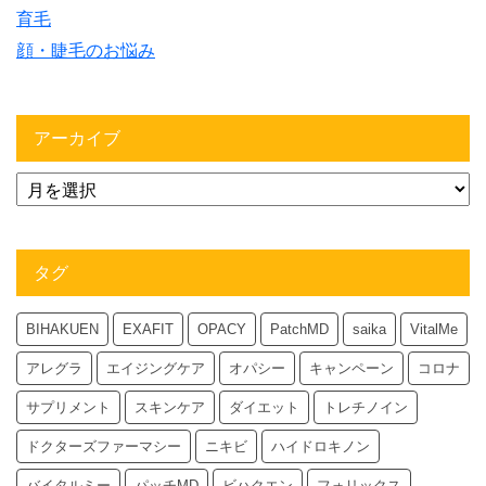
育毛
顔・睫毛のお悩み
アーカイブ
タグ
BIHAKUEN
EXAFIT
OPACY
PatchMD
saika
VitalMe
アレグラ
エイジングケア
オパシー
キャンペーン
コロナ
サプリメント
スキンケア
ダイエット
トレチノイン
ドクターズファーマシー
ニキビ
ハイドロキノン
バイタルミー
パッチMD
ビハクエン
フォリックス