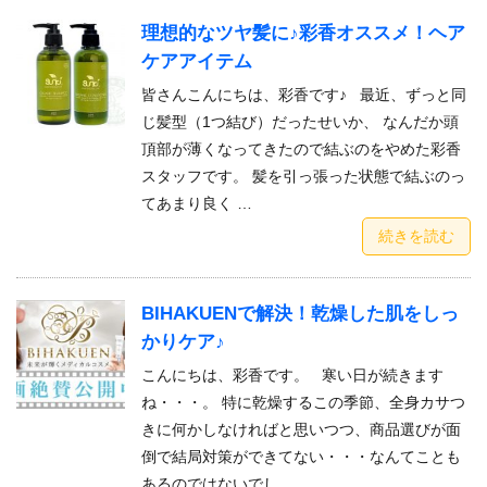
理想的なツヤ髪に♪彩香オススメ！ヘア
ケアアイテム
皆さんこんにちは、彩香です♪ 最近、ずっと同
じ髪型（1つ結び）だったせいか、 なんだか頭
頂部が薄くなってきたので結ぶのをやめた彩香
スタッフです。 髪を引っ張った状態で結ぶのっ
てあまり良く …
続きを読む
BIHAKUENで解決！乾燥した肌をしっ
かりケア♪
こんにちは、彩香です。 寒い日が続きます
ね・・・。 特に乾燥するこの季節、全身カサつ
きに何かしなければと思いつつ、商品選びが面
倒で結局対策ができてない・・・なんてことも
あるのではないでし …