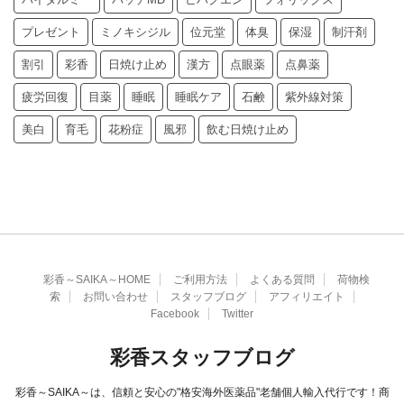
プレゼント
ミノキシジル
位元堂
体臭
保湿
制汗剤
割引
彩香
日焼け止め
漢方
点眼薬
点鼻薬
疲労回復
目薬
睡眠
睡眠ケア
石鹸
紫外線対策
美白
育毛
花粉症
風邪
飲む日焼け止め
彩香～SAIKA～HOME
ご利用方法
よくある質問
荷物検
索
お問い合わせ
スタッフブログ
アフィリエイト
Facebook
Twitter
彩香スタッフブログ
彩香～SAIKA～は、信頼と安心の"格安海外医薬品"老舗個人輸入代行です！商