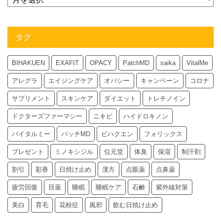
タグ
BIHAKUEN
EXAFIT
OPACY
PatchMD
saika
VitalMe
アレグラ
エイジングケア
オパシー
キャンペーン
コロナ
サプリメント
スキンケア
ダイエット
トレチノイン
ドクターズファーマシー
ニキビ
ハイドロキノン
バイタルミー
パッチMD
ビハクエン
フォリックス
プレゼント
ミノキシジル
位元堂
体臭
保湿
制汗剤
割引
彩香
日焼け止め
漢方
点眼薬
点鼻薬
疲労回復
目薬
睡眠
睡眠ケア
石鹸
紫外線対策
美白
育毛
花粉症
風邪
飲む日焼け止め