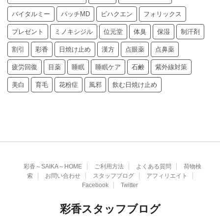
バイタルミー
パッチMD
ビハクエン
フォリックス
プレゼント
ミノキシジル
位元堂
体臭
保湿
制汗剤
割引
彩香
日焼け止め
漢方
点眼薬
点鼻薬
疲労回復
目薬
睡眠
睡眠ケア
石鹸
紫外線対策
美白
育毛
花粉症
風邪
飲む日焼け止め
彩香～SAIKA～HOME
ご利用方法
よくある質問
荷物検
索
お問い合わせ
スタッフブログ
アフィリエイト
Facebook
Twitter
彩香スタッフブログ