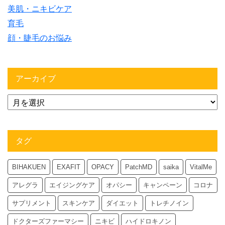
美肌・ニキビケア
育毛
顔・睫毛のお悩み
アーカイブ
タグ
BIHAKUEN
EXAFIT
OPACY
PatchMD
saika
VitalMe
アレグラ
エイジングケア
オパシー
キャンペーン
コロナ
サプリメント
スキンケア
ダイエット
トレチノイン
ドクターズファーマシー
ニキビ
ハイドロキノン