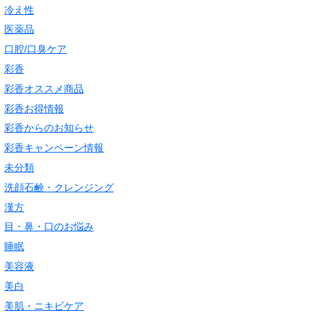
冷え性
医薬品
口腔/口臭ケア
彩香
彩香オススメ商品
彩香お得情報
彩香からのお知らせ
彩香キャンペーン情報
未分類
洗顔石鹸・クレンジング
漢方
目・鼻・口のお悩み
睡眠
美容液
美白
美肌・ニキビケア