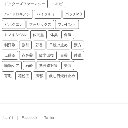
ドクターズファーマシー
ニキビ
ハイドロキノン
バイタルミー
パッチMD
ビハクエン
フォリックス
プレゼント
ミノキシジル
位元堂
体臭
保湿
制汗剤
割引
彩香
日焼け止め
漢方
点眼薬
点鼻薬
疲労回復
目薬
睡眠
睡眠ケア
石鹸
紫外線対策
美白
育毛
花粉症
風邪
飲む日焼け止め
ィリエイト
Facebook
Twitter