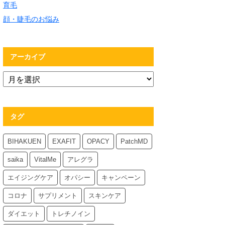
育毛
顔・睫毛のお悩み
アーカイブ
タグ
BIHAKUEN
EXAFIT
OPACY
PatchMD
saika
VitalMe
アレグラ
エイジングケア
オパシー
キャンペーン
コロナ
サプリメント
スキンケア
ダイエット
トレチノイン