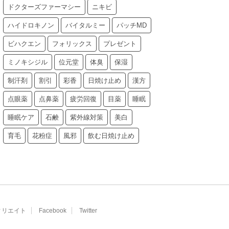
ドクターズファーマシー
ニキビ
ハイドロキノン
バイタルミー
パッチMD
ビハクエン
フォリックス
プレゼント
ミノキシジル
位元堂
体臭
保湿
制汗剤
割引
彩香
日焼け止め
漢方
点眼薬
点鼻薬
疲労回復
目薬
睡眠
睡眠ケア
石鹸
紫外線対策
美白
育毛
花粉症
風邪
飲む日焼け止め
ィリエイト
Facebook
Twitter