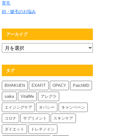
育毛
顔・睫毛のお悩み
アーカイブ
タグ
BIHAKUEN
EXAFIT
OPACY
PatchMD
saika
VitalMe
アレグラ
エイジングケア
オパシー
キャンペーン
コロナ
サプリメント
スキンケア
ダイエット
トレチノイン