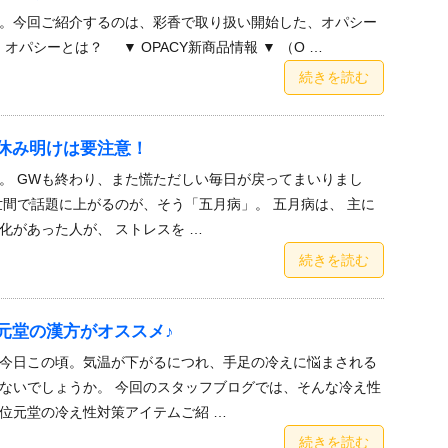
。今回ご紹介するのは、彩香で取り扱い開始した、オパシー
パシーとは？ ▼ OPACY新商品情報 ▼ （O …
続きを読む
休み明けは要注意！
。 GWも終わり、また慌ただしい毎日が戻ってまいりまし
世間で話題に上がるのが、そう「五月病」。 五月病は、 主に
化があった人が、 ストレスを …
続きを読む
元堂の漢方がオススメ♪
今日この頃。気温が下がるにつれ、手足の冷えに悩まされる
ないでしょうか。 今回のスタッフブログでは、そんな冷え性
位元堂の冷え性対策アイテムご紹 …
続きを読む