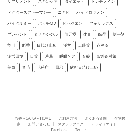
サプリメント
スキンケア
ダイエット
トレチノイン
ドクターズファーマシー
ニキビ
ハイドロキノン
バイタルミー
パッチMD
ビハクエン
フォリックス
プレゼント
ミノキシジル
位元堂
体臭
保湿
制汗剤
割引
彩香
日焼け止め
漢方
点眼薬
点鼻薬
疲労回復
目薬
睡眠
睡眠ケア
石鹸
紫外線対策
美白
育毛
花粉症
風邪
飲む日焼け止め
彩香～SAIKA～HOME
ご利用方法
よくある質問
荷物検
索
お問い合わせ
スタッフブログ
アフィリエイト
Facebook
Twitter