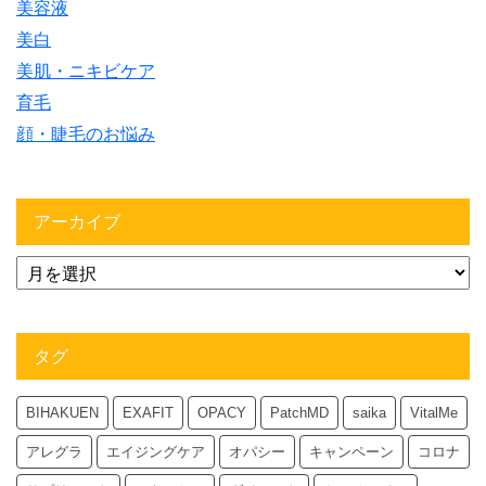
美容液
美白
美肌・ニキビケア
育毛
顔・睫毛のお悩み
アーカイブ
タグ
BIHAKUEN
EXAFIT
OPACY
PatchMD
saika
VitalMe
アレグラ
エイジングケア
オパシー
キャンペーン
コロナ