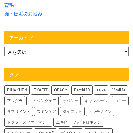
育毛
顔・睫毛のお悩み
アーカイブ
タグ
BIHAKUEN
EXAFIT
OPACY
PatchMD
saika
VitalMe
アレグラ
エイジングケア
オパシー
キャンペーン
コロナ
サプリメント
スキンケア
ダイエット
トレチノイン
ドクターズファーマシー
ニキビ
ハイドロキノン
バイタルミー
パッチMD
ビハクエン
フォリックス