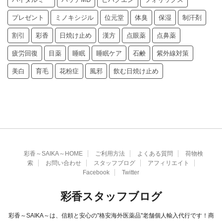
プレゼント
ミノキシジル
位元堂
体臭
保湿
制汗剤
割引
彩香
日焼け止め
漢方
点眼薬
点鼻薬
疲労回復
目薬
睡眠
睡眠ケア
石鹸
紫外線対策
美白
育毛
花粉症
風邪
飲む日焼け止め
彩香～SAIKA～HOME
ご利用方法
よくある質問
荷物検
索
お問い合わせ
スタッフブログ
アフィリエイト
Facebook
Twitter
彩香スタッフブログ
彩香～SAIKA～は、信頼と安心の"格安海外医薬品"老舗個人輸入代行です！商