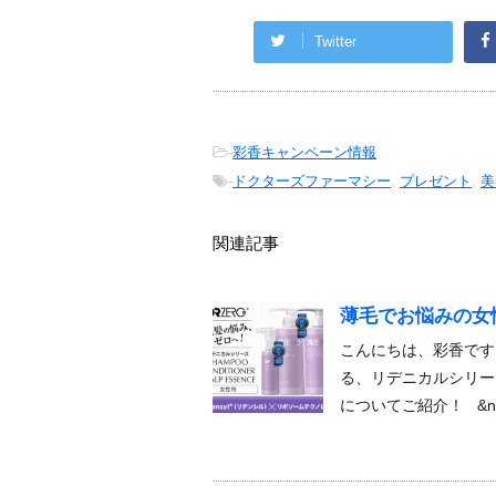
Twitter
-
彩香キャンペーン情報
-
ドクターズファーマシー
,
プレゼント
,
美
関連記事
薄毛でお悩みの女
こんにちは、彩香です
る、リデニカルシリー
についてご紹介！ &n