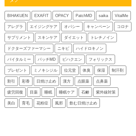
BIHAKUEN
EXAFIT
OPACY
PatchMD
saika
VitalMe
アレグラ
エイジングケア
オパシー
キャンペーン
コロナ
サプリメント
スキンケア
ダイエット
トレチノイン
ドクターズファーマシー
ニキビ
ハイドロキノン
バイタルミー
パッチMD
ビハクエン
フォリックス
プレゼント
ミノキシジル
位元堂
体臭
保湿
制汗剤
割引
彩香
日焼け止め
漢方
点眼薬
点鼻薬
疲労回復
目薬
睡眠
睡眠ケア
石鹸
紫外線対策
美白
育毛
花粉症
風邪
飲む日焼け止め