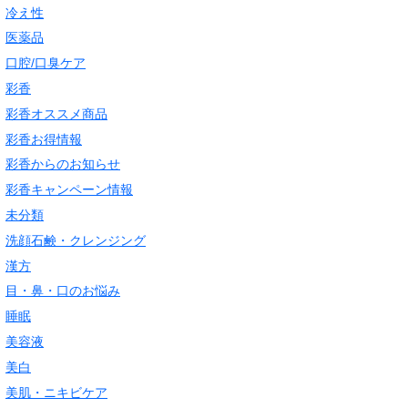
冷え性
医薬品
口腔/口臭ケア
彩香
彩香オススメ商品
彩香お得情報
彩香からのお知らせ
彩香キャンペーン情報
未分類
洗顔石鹸・クレンジング
漢方
目・鼻・口のお悩み
睡眠
美容液
美白
美肌・ニキビケア