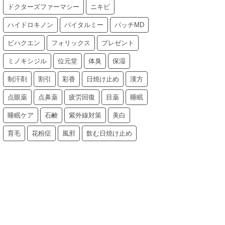
ドクターズファーマシー
ニキビ
ハイドロキノン
バイタルミー
パッチMD
ビハクエン
フォリックス
プレゼント
ミノキシジル
位元堂
体臭
保湿
制汗剤
割引
彩香
日焼け止め
漢方
点眼薬
点鼻薬
疲労回復
目薬
睡眠
睡眠ケア
石鹸
紫外線対策
美白
育毛
花粉症
風邪
飲む日焼け止め