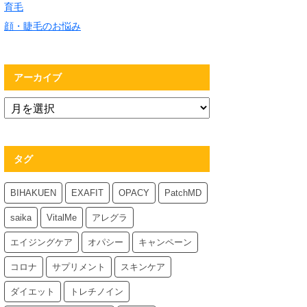
育毛
顔・睫毛のお悩み
アーカイブ
タグ
BIHAKUEN
EXAFIT
OPACY
PatchMD
saika
VitalMe
アレグラ
エイジングケア
オパシー
キャンペーン
コロナ
サプリメント
スキンケア
ダイエット
トレチノイン