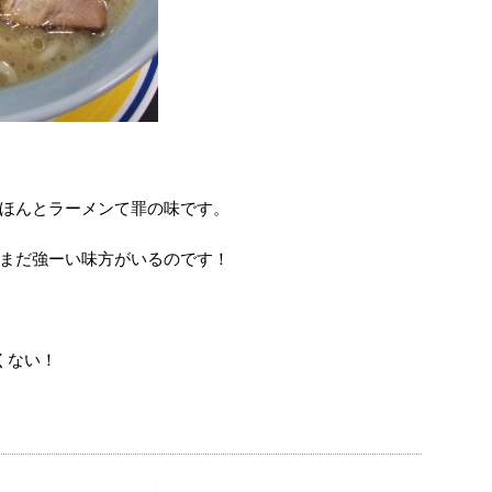
ほんとラーメンて罪の味です。
まだ強ーい味方がいるのです！
くない！