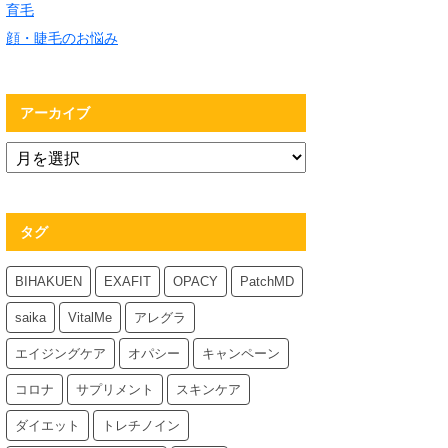
育毛
顔・睫毛のお悩み
アーカイブ
タグ
BIHAKUEN
EXAFIT
OPACY
PatchMD
saika
VitalMe
アレグラ
エイジングケア
オパシー
キャンペーン
コロナ
サプリメント
スキンケア
ダイエット
トレチノイン