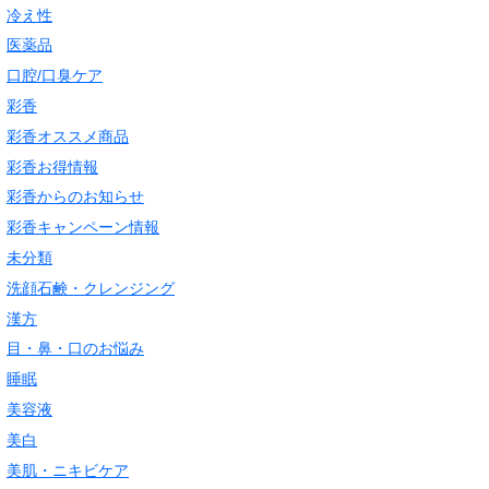
冷え性
医薬品
口腔/口臭ケア
彩香
彩香オススメ商品
彩香お得情報
彩香からのお知らせ
彩香キャンペーン情報
未分類
洗顔石鹸・クレンジング
漢方
目・鼻・口のお悩み
睡眠
美容液
美白
美肌・ニキビケア