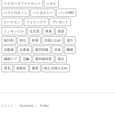
ドクターズファーマシー
ニキビ
ハイドロキノン
バイタルミー
パッチMD
ビハクエン
フォリックス
プレゼント
ミノキシジル
位元堂
体臭
保湿
制汗剤
割引
彩香
日焼け止め
漢方
点眼薬
点鼻薬
疲労回復
目薬
睡眠
睡眠ケア
石鹸
紫外線対策
美白
育毛
花粉症
風邪
飲む日焼け止め
ィリエイト
Facebook
Twitter