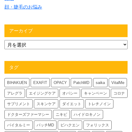
顔・睫毛のお悩み
アーカイブ
タグ
BIHAKUEN
EXAFIT
OPACY
PatchMD
saika
VitalMe
アレグラ
エイジングケア
オパシー
キャンペーン
コロナ
サプリメント
スキンケア
ダイエット
トレチノイン
ドクターズファーマシー
ニキビ
ハイドロキノン
バイタルミー
パッチMD
ビハクエン
フォリックス