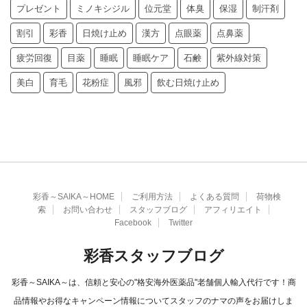
プレゼント
ミノキシジル
位元堂
体臭
保湿
制汗剤
割引
彩香
日焼け止め
漢方
点眼薬
点鼻薬
疲労回復
目薬
睡眠
睡眠ケア
石鹸
紫外線対策
美白
育毛
花粉症
風邪
飲む日焼け止め
彩香～SAIKA～HOME
ご利用方法
よくある質問
荷物検
索
お問い合わせ
スタッフブログ
アフィリエイト
Facebook
Twitter
彩香スタッフブログ
彩香～SAIKA～は、信頼と安心の"格安海外医薬品"老舗個人輸入代行です！商
品情報やお得なキャンペーン情報についてスタッフのナマの声をお届けしま