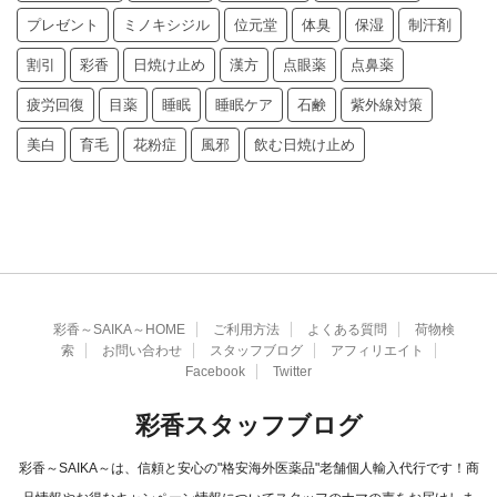
プレゼント
ミノキシジル
位元堂
体臭
保湿
制汗剤
割引
彩香
日焼け止め
漢方
点眼薬
点鼻薬
疲労回復
目薬
睡眠
睡眠ケア
石鹸
紫外線対策
美白
育毛
花粉症
風邪
飲む日焼け止め
彩香～SAIKA～HOME
ご利用方法
よくある質問
荷物検
索
お問い合わせ
スタッフブログ
アフィリエイト
Facebook
Twitter
彩香スタッフブログ
彩香～SAIKA～は、信頼と安心の"格安海外医薬品"老舗個人輸入代行です！商