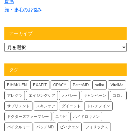
育毛
顔・睫毛のお悩み
アーカイブ
タグ
BIHAKUEN
EXAFIT
OPACY
PatchMD
saika
VitalMe
アレグラ
エイジングケア
オパシー
キャンペーン
コロナ
サプリメント
スキンケア
ダイエット
トレチノイン
ドクターズファーマシー
ニキビ
ハイドロキノン
バイタルミー
パッチMD
ビハクエン
フォリックス