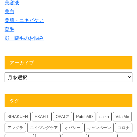
美容液
美白
美肌・ニキビケア
育毛
顔・睫毛のお悩み
アーカイブ
タグ
BIHAKUEN
EXAFIT
OPACY
PatchMD
saika
VitalMe
アレグラ
エイジングケア
オパシー
キャンペーン
コロナ