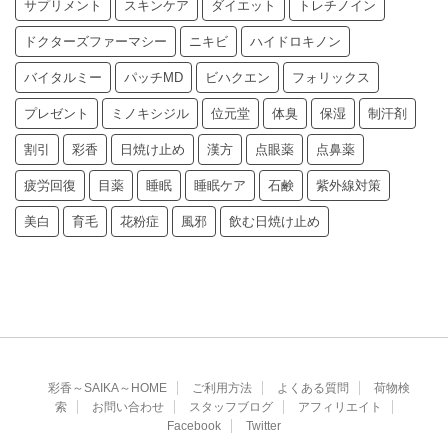
サプリメント
スキンケア
ダイエット
トレチノイン
ドクターズファーマシー
ニキビ
ハイドロキノン
バイタルミー
パッチMD
ビハクエン
フォリックス
プレゼント
ミノキシジル
位元堂
体臭
保湿
制汗剤
割引
彩香
日焼け止め
漢方
点眼薬
点鼻薬
疲労回復
目薬
睡眠
睡眠ケア
石鹸
紫外線対策
美白
育毛
花粉症
風邪
飲む日焼け止め
彩香～SAIKA～HOME
ご利用方法
よくある質問
荷物検
索
お問い合わせ
スタッフブログ
アフィリエイト
Facebook
Twitter