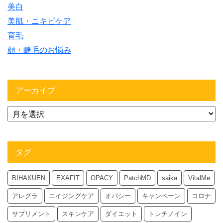
美白
美肌・ニキビケア
育毛
顔・睫毛のお悩み
アーカイブ
タグ
BIHAKUEN
EXAFIT
OPACY
PatchMD
saika
VitalMe
アレグラ
エイジングケア
オパシー
キャンペーン
コロナ
サプリメント
スキンケア
ダイエット
トレチノイン