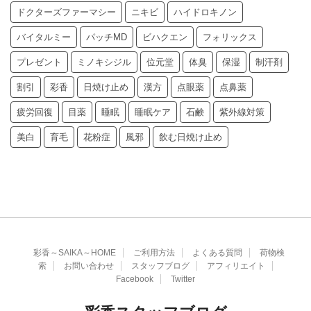
ドクターズファーマシー
ニキビ
ハイドロキノン
バイタルミー
パッチMD
ビハクエン
フォリックス
プレゼント
ミノキシジル
位元堂
体臭
保湿
制汗剤
割引
彩香
日焼け止め
漢方
点眼薬
点鼻薬
疲労回復
目薬
睡眠
睡眠ケア
石鹸
紫外線対策
美白
育毛
花粉症
風邪
飲む日焼け止め
彩香～SAIKA～HOME
ご利用方法
よくある質問
荷物検
索
お問い合わせ
スタッフブログ
アフィリエイト
Facebook
Twitter