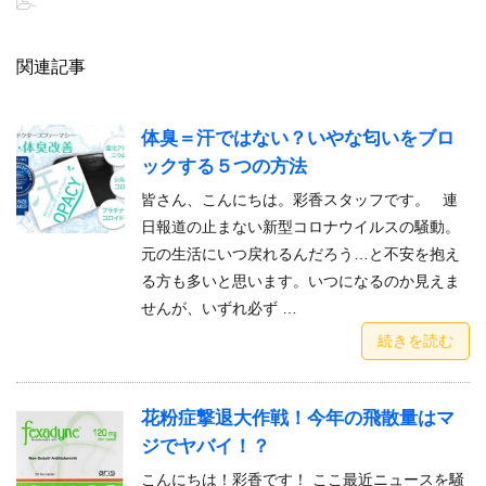
-
関連記事
体臭＝汗ではない？いやな匂いをブロ
ックする５つの方法
皆さん、こんにちは。彩香スタッフです。 連
日報道の止まない新型コロナウイルスの騒動。
元の生活にいつ戻れるんだろう…と不安を抱え
る方も多いと思います。いつになるのか見えま
せんが、いずれ必ず …
続きを読む
花粉症撃退大作戦！今年の飛散量はマ
ジでヤバイ！？
こんにちは！彩香です！ ここ最近ニュースを騒