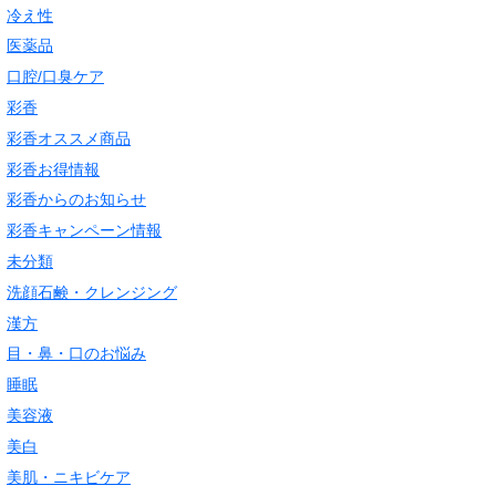
冷え性
医薬品
口腔/口臭ケア
彩香
彩香オススメ商品
彩香お得情報
彩香からのお知らせ
彩香キャンペーン情報
未分類
洗顔石鹸・クレンジング
漢方
目・鼻・口のお悩み
睡眠
美容液
美白
美肌・ニキビケア