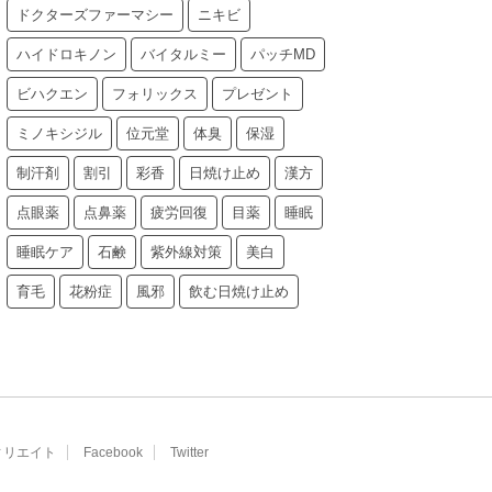
ドクターズファーマシー
ニキビ
ハイドロキノン
バイタルミー
パッチMD
ビハクエン
フォリックス
プレゼント
ミノキシジル
位元堂
体臭
保湿
制汗剤
割引
彩香
日焼け止め
漢方
点眼薬
点鼻薬
疲労回復
目薬
睡眠
睡眠ケア
石鹸
紫外線対策
美白
育毛
花粉症
風邪
飲む日焼け止め
ィリエイト
Facebook
Twitter