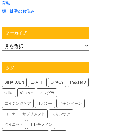
育毛
顔・睫毛のお悩み
アーカイブ
タグ
BIHAKUEN
EXAFIT
OPACY
PatchMD
saika
VitalMe
アレグラ
エイジングケア
オパシー
キャンペーン
コロナ
サプリメント
スキンケア
ダイエット
トレチノイン