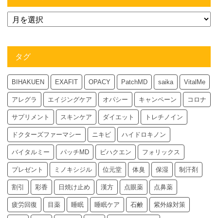
タグ
BIHAKUEN
EXAFIT
OPACY
PatchMD
saika
VitalMe
アレグラ
エイジングケア
オパシー
キャンペーン
コロナ
サプリメント
スキンケア
ダイエット
トレチノイン
ドクターズファーマシー
ニキビ
ハイドロキノン
バイタルミー
パッチMD
ビハクエン
フォリックス
プレゼント
ミノキシジル
位元堂
体臭
保湿
制汗剤
割引
彩香
日焼け止め
漢方
点眼薬
点鼻薬
疲労回復
目薬
睡眠
睡眠ケア
石鹸
紫外線対策