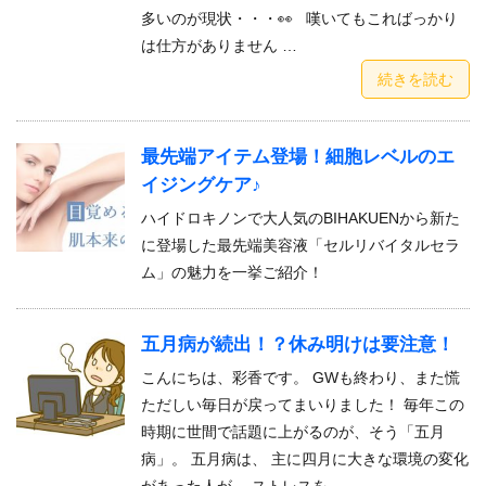
多いのが現状・・・👀 嘆いてもこればっかり
は仕方がありません …
続きを読む
最先端アイテム登場！細胞レベルのエ
イジングケア♪
ハイドロキノンで大人気のBIHAKUENから新た
に登場した最先端美容液「セルリバイタルセラ
ム」の魅力を一挙ご紹介！
五月病が続出！？休み明けは要注意！
こんにちは、彩香です。 GWも終わり、また慌
ただしい毎日が戻ってまいりました！ 毎年この
時期に世間で話題に上がるのが、そう「五月
病」。 五月病は、 主に四月に大きな環境の変化
があった人が、 ストレスを …