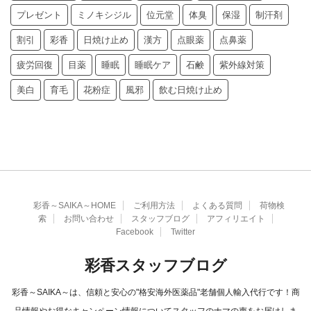
プレゼント
ミノキシジル
位元堂
体臭
保湿
制汗剤
割引
彩香
日焼け止め
漢方
点眼薬
点鼻薬
疲労回復
目薬
睡眠
睡眠ケア
石鹸
紫外線対策
美白
育毛
花粉症
風邪
飲む日焼け止め
彩香～SAIKA～HOME
ご利用方法
よくある質問
荷物検
索
お問い合わせ
スタッフブログ
アフィリエイト
Facebook
Twitter
彩香スタッフブログ
彩香～SAIKA～は、信頼と安心の"格安海外医薬品"老舗個人輸入代行です！商
品情報やお得なキャンペーン情報についてスタッフのナマの声をお届けしま