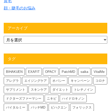
育毛
顔・睫毛のお悩み
アーカイブ
タグ
BIHAKUEN
EXAFIT
OPACY
PatchMD
saika
VitalMe
アレグラ
エイジングケア
オパシー
キャンペーン
コロナ
サプリメント
スキンケア
ダイエット
トレチノイン
ドクターズファーマシー
ニキビ
ハイドロキノン
バイタルミー
パッチMD
ビハクエン
フォリックス