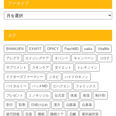
アーカイブ
タグ
BIHAKUEN
EXAFIT
OPACY
PatchMD
saika
VitalMe
アレグラ
エイジングケア
オパシー
キャンペーン
コロナ
サプリメント
スキンケア
ダイエット
トレチノイン
ドクターズファーマシー
ニキビ
ハイドロキノン
バイタルミー
パッチMD
ビハクエン
フォリックス
プレゼント
ミノキシジル
位元堂
体臭
保湿
制汗剤
割引
彩香
日焼け止め
漢方
点眼薬
点鼻薬
疲労回復
目薬
睡眠
睡眠ケア
石鹸
紫外線対策