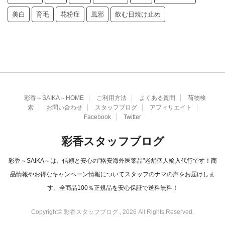
美白
育毛
花粉症
風邪
飲む日焼け止め
彩香～SAIKA～HOME
ご利用方法
よくある質問
荷物検
索
お問い合わせ
スタッフブログ
アフィリエイト
Facebook
Twitter
彩香スタッフブログ
彩香～SAIKA～は、信頼と安心の"格安海外医薬品"老舗個人輸入代行です！商
品情報やお得なキャンペーン情報についてスタッフのナマの声をお届けしま
す。全商品100％正規品を安心保証で送料無料！
Copyright© 彩香スタッフブログ , 2026 All Rights Reserved.