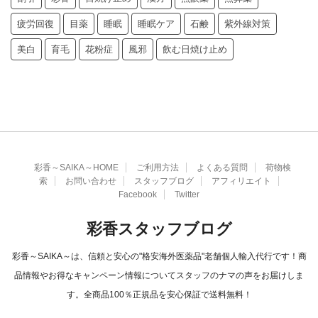
疲労回復
目薬
睡眠
睡眠ケア
石鹸
紫外線対策
美白
育毛
花粉症
風邪
飲む日焼け止め
彩香～SAIKA～HOME
ご利用方法
よくある質問
荷物検
索
お問い合わせ
スタッフブログ
アフィリエイト
Facebook
Twitter
彩香スタッフブログ
彩香～SAIKA～は、信頼と安心の"格安海外医薬品"老舗個人輸入代行です！商
品情報やお得なキャンペーン情報についてスタッフのナマの声をお届けしま
す。全商品100％正規品を安心保証で送料無料！