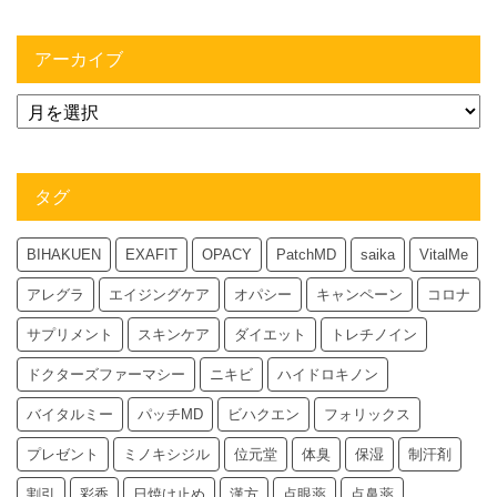
アーカイブ
タグ
BIHAKUEN
EXAFIT
OPACY
PatchMD
saika
VitalMe
アレグラ
エイジングケア
オパシー
キャンペーン
コロナ
サプリメント
スキンケア
ダイエット
トレチノイン
ドクターズファーマシー
ニキビ
ハイドロキノン
バイタルミー
パッチMD
ビハクエン
フォリックス
プレゼント
ミノキシジル
位元堂
体臭
保湿
制汗剤
割引
彩香
日焼け止め
漢方
点眼薬
点鼻薬