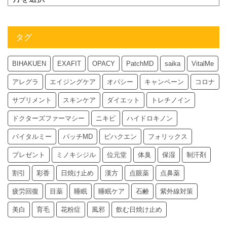
タグ
BIHAKUEN
EXAFIT
OPACY
PatchMD
saika
VitalMe
アレグラ
エイジングケア
オパシー
キャンペーン
コロナ
サプリメント
スキンケア
ダイエット
トレチノイン
ドクターズファーマシー
ニキビ
ハイドロキノン
バイタルミー
パッチMD
ビハクエン
フォリックス
プレゼント
ミノキシジル
位元堂
体臭
保湿
制汗剤
割引
彩香
日焼け止め
漢方
点眼薬
点鼻薬
疲労回復
目薬
睡眠
睡眠ケア
石鹸
紫外線対策
美白
育毛
花粉症
風邪
飲む日焼け止め